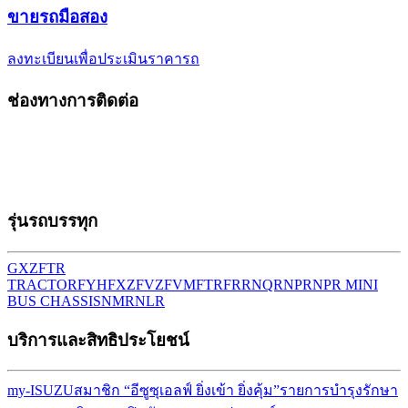
ขาย
รถมือสอง
ลงทะเบียนเพื่อประเมินราคารถ
ช่องทางการติดต่อ
รุ่นรถบรรทุก
GXZ
FTR
TRACTOR
FYH
FXZ
FVZ
FVM
FTR
FRR
NQR
NPR
NPR MINI
BUS CHASSIS
NMR
NLR
บริการและสิทธิประโยชน์
my-ISUZU
สมาชิก “อีซูซุเอลฟ์ ยิ่งเข้า ยิ่งคุ้ม”
รายการบำรุงรักษา