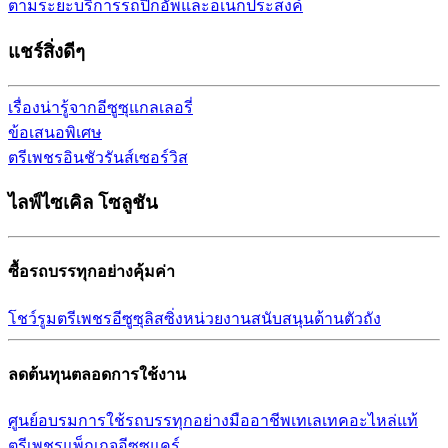
ตามระยะ
บริการรถปิกอัพและอเนกประสงค์
แชร์สิ่งดีๆ
เรื่องน่ารู้จากอีซูซุ
แกลเลอรี่
ข้อเสนอพิเศษ
ตรีเพชรอินชัวรันส์เซอร์วิส
ไลฟ์ไซเคิล โซลูชัน
ซื้อรถบรรทุกอย่างคุ้มค่า
โชว์รูม
ตรีเพชรอีซูซุลิสซิ่ง
หน่วยงานสนับสนุนด้านตัวถัง
ลดต้นทุนตลอดการใช้งาน
ศูนย์อบรมการใช้รถบรรทุก
อย่างมืออาชีพ
เทเลเทค
อะไหล่แท้
ตรีเพชร
แพ็กเกจอีซูซุแคร์