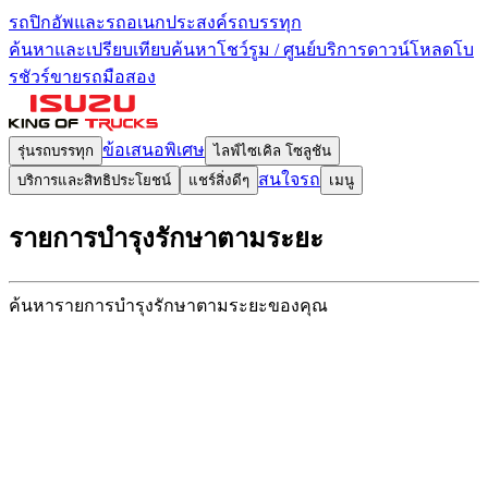
รถปิกอัพและรถอเนกประสงค์
รถบรรทุก
ค้นหาและเปรียบเทียบ
ค้นหาโชว์รูม / ศูนย์บริการ
ดาวน์โหลดโบ
รชัวร์
ขายรถมือสอง
ข้อเสนอพิเศษ
รุ่นรถบรรทุก
ไลฟ์ไซเคิล โซลูชัน
สนใจรถ
บริการและสิทธิประโยชน์
แชร์สิ่งดีๆ
เมนู
รายการบำรุงรักษา
ตามระยะ
ค้นหารายการบำรุงรักษา
ตามระยะของคุณ