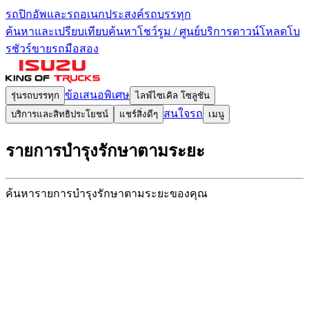
รถปิกอัพและรถอเนกประสงค์
รถบรรทุก
ค้นหาและเปรียบเทียบ
ค้นหาโชว์รูม / ศูนย์บริการ
ดาวน์โหลดโบ
รชัวร์
ขายรถมือสอง
ข้อเสนอพิเศษ
รุ่นรถบรรทุก
ไลฟ์ไซเคิล โซลูชัน
สนใจรถ
บริการและสิทธิประโยชน์
แชร์สิ่งดีๆ
เมนู
รายการบำรุงรักษา
ตามระยะ
ค้นหารายการบำรุงรักษา
ตามระยะของคุณ