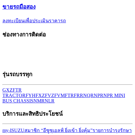
ขาย
รถมือสอง
ลงทะเบียนเพื่อประเมินราคารถ
ช่องทางการติดต่อ
รุ่นรถบรรทุก
GXZ
FTR
TRACTOR
FYH
FXZ
FVZ
FVM
FTR
FRR
NQR
NPR
NPR MINI
BUS CHASSIS
NMR
NLR
บริการและสิทธิประโยชน์
my-ISUZU
สมาชิก “อีซูซุเอลฟ์ ยิ่งเข้า ยิ่งคุ้ม”
รายการบำรุงรักษา