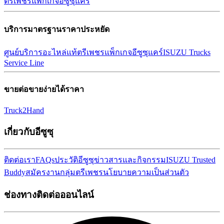
ตรีเพชร
แพ็กเกจอีซูซุแคร์
บริการมาตรฐานราคาประหยัด
ศูนย์บริการ
อะไหล่แท้ตรีเพชร
แพ็กเกจอีซูซุแคร์
ISUZU Trucks
Service Line
ขายต่อขายง่ายได้ราคา
Truck2Hand
เกี่ยวกับอีซูซุ
ติดต่อเรา
FAQs
ประวัติอีซูซุ
ข่าวสารและกิจกรรม
ISUZU Trusted
Buddy
สมัครงาน
กลุ่มตรีเพชร
นโยบายความเป็นส่วนตัว
ช่องทางติดต่อออนไลน์