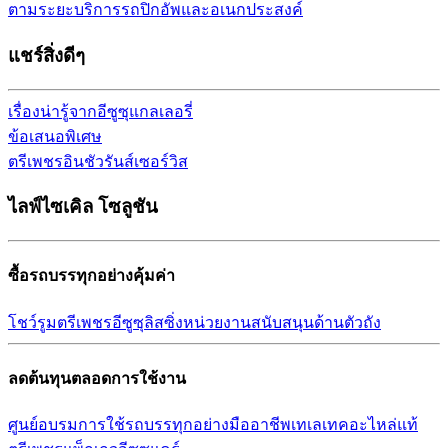
ตามระยะ
บริการรถปิกอัพและอเนกประสงค์
แชร์สิ่งดีๆ
เรื่องน่ารู้จากอีซูซุ
แกลเลอรี่
ข้อเสนอพิเศษ
ตรีเพชรอินชัวรันส์เซอร์วิส
ไลฟ์ไซเคิล โซลูชัน
ซื้อรถบรรทุกอย่างคุ้มค่า
โชว์รูม
ตรีเพชรอีซูซุลิสซิ่ง
หน่วยงานสนับสนุนด้านตัวถัง
ลดต้นทุนตลอดการใช้งาน
ศูนย์อบรมการใช้รถบรรทุก
อย่างมืออาชีพ
เทเลเทค
อะไหล่แท้