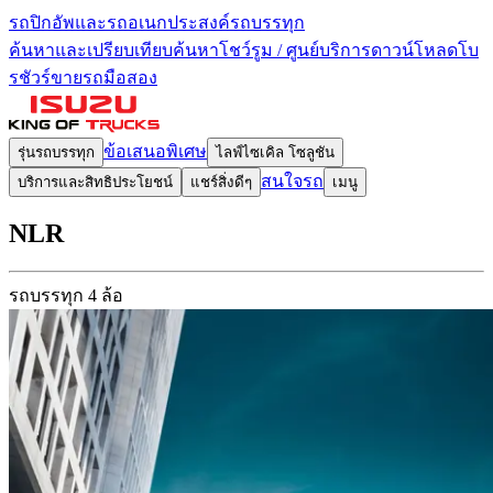
รถปิกอัพและรถอเนกประสงค์
รถบรรทุก
ค้นหาและเปรียบเทียบ
ค้นหาโชว์รูม / ศูนย์บริการ
ดาวน์โหลดโบ
รชัวร์
ขายรถมือสอง
ข้อเสนอพิเศษ
รุ่นรถบรรทุก
ไลฟ์ไซเคิล โซลูชัน
สนใจรถ
บริการและสิทธิประโยชน์
แชร์สิ่งดีๆ
เมนู
NLR
รถบรรทุก 4 ล้อ