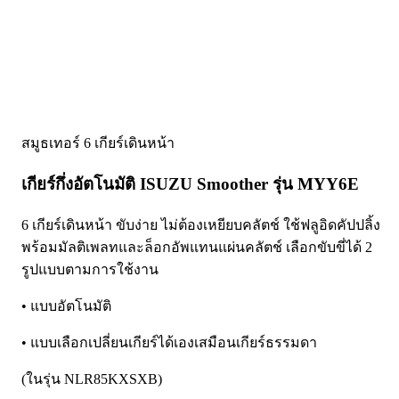
สมูธเทอร์ 6 เกียร์เดินหน้า
เกียร์กึ่งอัตโนมัติ ISUZU Smoother รุ่น MYY6E
6 เกียร์เดินหน้า ขับง่าย ไม่ต้องเหยียบคลัตช์ ใช้ฟลูอิดคัปปลิ้ง
พร้อมมัลติเพลทและล็อกอัพแทนแผ่นคลัตช์ เลือกขับขี่ได้ 2
รูปแบบตามการใช้งาน
• แบบอัตโนมัติ
• แบบเลือกเปลี่ยนเกียร์ได้เองเสมือนเกียร์ธรรมดา
(ในรุ่น NLR85KXSXB)