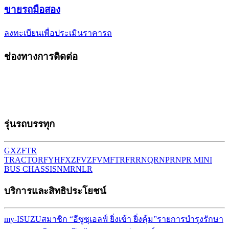
ขาย
รถมือสอง
ลงทะเบียนเพื่อประเมินราคารถ
ช่องทางการติดต่อ
รุ่นรถบรรทุก
GXZ
FTR
TRACTOR
FYH
FXZ
FVZ
FVM
FTR
FRR
NQR
NPR
NPR MINI
BUS CHASSIS
NMR
NLR
บริการและสิทธิประโยชน์
my-ISUZU
สมาชิก “อีซูซุเอลฟ์ ยิ่งเข้า ยิ่งคุ้ม”
รายการบำรุงรักษา