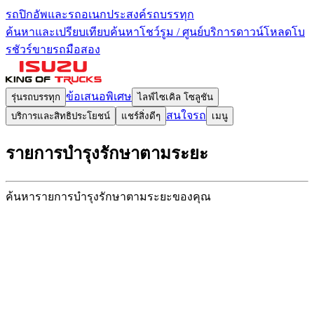
รถปิกอัพและรถอเนกประสงค์
รถบรรทุก
ค้นหาและเปรียบเทียบ
ค้นหาโชว์รูม / ศูนย์บริการ
ดาวน์โหลดโบ
รชัวร์
ขายรถมือสอง
ข้อเสนอพิเศษ
รุ่นรถบรรทุก
ไลฟ์ไซเคิล โซลูชัน
สนใจรถ
บริการและสิทธิประโยชน์
แชร์สิ่งดีๆ
เมนู
รายการบำรุงรักษา
ตามระยะ
ค้นหารายการบำรุงรักษา
ตามระยะของคุณ