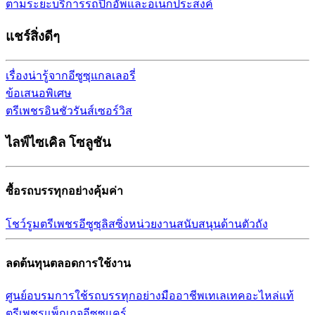
ตามระยะ
บริการรถปิกอัพและอเนกประสงค์
แชร์สิ่งดีๆ
เรื่องน่ารู้จากอีซูซุ
แกลเลอรี่
ข้อเสนอพิเศษ
ตรีเพชรอินชัวรันส์เซอร์วิส
ไลฟ์ไซเคิล โซลูชัน
ซื้อรถบรรทุกอย่างคุ้มค่า
โชว์รูม
ตรีเพชรอีซูซุลิสซิ่ง
หน่วยงานสนับสนุนด้านตัวถัง
ลดต้นทุนตลอดการใช้งาน
ศูนย์อบรมการใช้รถบรรทุก
อย่างมืออาชีพ
เทเลเทค
อะไหล่แท้
ตรีเพชร
แพ็กเกจอีซูซุแคร์