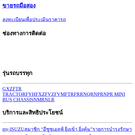
ขาย
รถมือสอง
ลงทะเบียนเพื่อประเมินราคารถ
ช่องทางการติดต่อ
รุ่นรถบรรทุก
GXZ
FTR
TRACTOR
FYH
FXZ
FVZ
FVM
FTR
FRR
NQR
NPR
NPR MINI
BUS CHASSIS
NMR
NLR
บริการและสิทธิประโยชน์
my-ISUZU
สมาชิก “อีซูซุเอลฟ์ ยิ่งเข้า ยิ่งคุ้ม”
รายการบำรุงรักษา