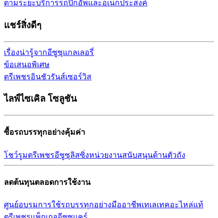
ตามระยะ
บริการรถปิกอัพและอเนกประสงค์
แชร์สิ่งดีๆ
เรื่องน่ารู้จากอีซูซุ
แกลเลอรี่
ข้อเสนอพิเศษ
ตรีเพชรอินชัวรันส์เซอร์วิส
ไลฟ์ไซเคิล โซลูชัน
ซื้อรถบรรทุกอย่างคุ้มค่า
โชว์รูม
ตรีเพชรอีซูซุลิสซิ่ง
หน่วยงานสนับสนุนด้านตัวถัง
ลดต้นทุนตลอดการใช้งาน
ศูนย์อบรมการใช้รถบรรทุก
อย่างมืออาชีพ
เทเลเทค
อะไหล่แท้
ตรีเพชร
แพ็กเกจอีซูซุแคร์