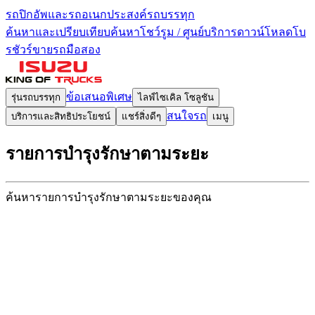
รถปิกอัพและรถอเนกประสงค์
รถบรรทุก
ค้นหาและเปรียบเทียบ
ค้นหาโชว์รูม / ศูนย์บริการ
ดาวน์โหลดโบ
รชัวร์
ขายรถมือสอง
ข้อเสนอพิเศษ
รุ่นรถบรรทุก
ไลฟ์ไซเคิล โซลูชัน
สนใจรถ
บริการและสิทธิประโยชน์
แชร์สิ่งดีๆ
เมนู
รายการบำรุงรักษา
ตามระยะ
ค้นหารายการบำรุงรักษา
ตามระยะของคุณ