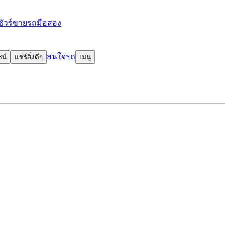
ัวร์
ขายรถมือสอง
สนใจรถ
ชน์
แชร์สิ่งดีๆ
เมนู