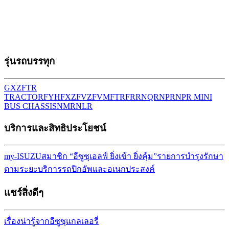
รุ่นรถบรรทุก
GXZ
FTR
TRACTOR
FYH
FXZ
FVZ
FVM
FTR
FRR
NQR
NPR
NPR MINI
BUS CHASSIS
NMR
NLR
บริการและสิทธิประโยชน์
my-ISUZU
สมาชิก “อีซูซุเอลฟ์ ยิ่งเข้า ยิ่งคุ้ม”
รายการบำรุงรักษา
ตามระยะ
บริการรถปิกอัพและอเนกประสงค์
แชร์สิ่งดีๆ
เรื่องน่ารู้จากอีซูซุ
แกลเลอรี่