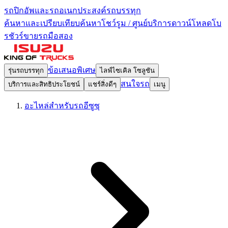
รถปิกอัพและรถอเนกประสงค์
รถบรรทุก
ค้นหาและเปรียบเทียบ
ค้นหาโชว์รูม / ศูนย์บริการ
ดาวน์โหลดโบ
รชัวร์
ขายรถมือสอง
ข้อเสนอพิเศษ
รุ่นรถบรรทุก
ไลฟ์ไซเคิล โซลูชัน
สนใจรถ
บริการและสิทธิประโยชน์
แชร์สิ่งดีๆ
เมนู
อะไหล่สำหรับรถอีซูซุ