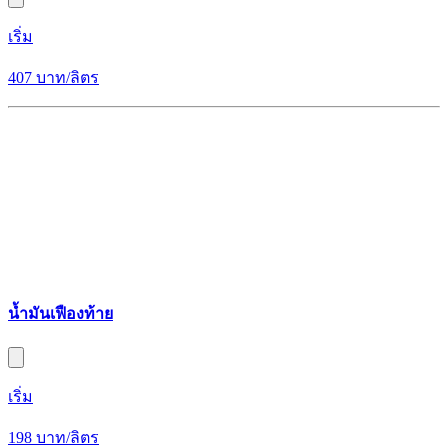
เริ่ม
407 บาท/ลิตร
น้ำมันเฟืองท้าย
เริ่ม
198 บาท/ลิตร