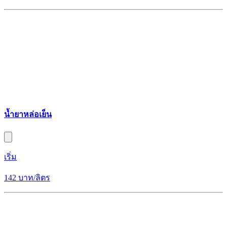
น้ำยาหล่อเย็น
เริ่ม
142 บาท/ลิตร