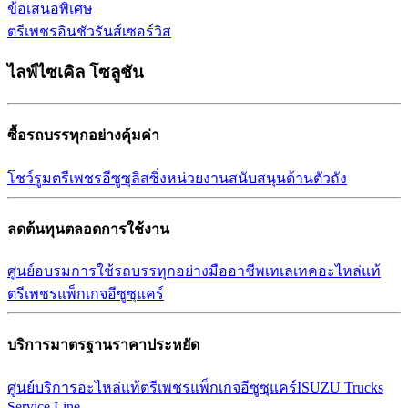
ข้อเสนอพิเศษ
ตรีเพชรอินชัวรันส์เซอร์วิส
ไลฟ์ไซเคิล โซลูชัน
ซื้อรถบรรทุกอย่างคุ้มค่า
โชว์รูม
ตรีเพชรอีซูซุลิสซิ่ง
หน่วยงานสนับสนุนด้านตัวถัง
ลดต้นทุนตลอดการใช้งาน
ศูนย์อบรมการใช้รถบรรทุก
อย่างมืออาชีพ
เทเลเทค
อะไหล่แท้
ตรีเพชร
แพ็กเกจอีซูซุแคร์
บริการมาตรฐานราคาประหยัด
ศูนย์บริการ
อะไหล่แท้ตรีเพชร
แพ็กเกจอีซูซุแคร์
ISUZU Trucks
Service Line