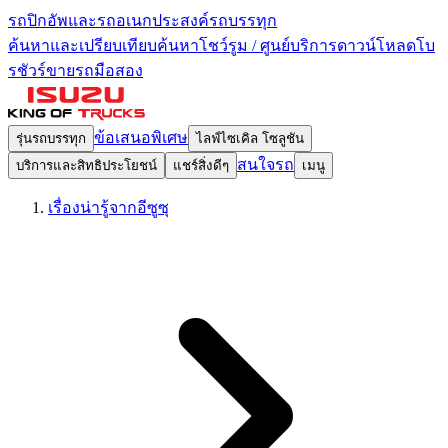
รถปิกอัพและรถอเนกประสงค์
รถบรรทุก
ค้นหาและเปรียบเทียบ
ค้นหาโชว์รูม / ศูนย์บริการ
ดาวน์โหลดโบ
รชัวร์
ขายรถมือสอง
ข้อเสนอพิเศษ
รุ่นรถบรรทุก
ไลฟ์ไซเคิล โซลูชัน
สนใจรถ
บริการและสิทธิประโยชน์
แชร์สิ่งดีๆ
เมนู
เรื่องน่ารู้จากอีซูซุ