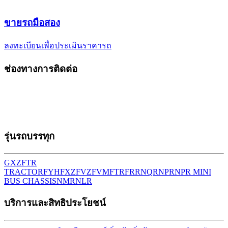
ขาย
รถมือสอง
ลงทะเบียนเพื่อประเมินราคารถ
ช่องทางการติดต่อ
รุ่นรถบรรทุก
GXZ
FTR
TRACTOR
FYH
FXZ
FVZ
FVM
FTR
FRR
NQR
NPR
NPR MINI
BUS CHASSIS
NMR
NLR
บริการและสิทธิประโยชน์