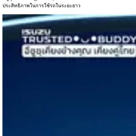
ประสิทธิภาพในการใช้รถในระยะยาว