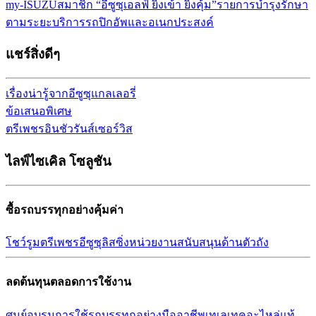
my-ISUZU
สมาชิก “อีซูซุเอลฟ์ ยิ่งเข้า ยิ่งคุ้ม”
รายการบำรุงรักษา
ตามระยะ
บริการรถปิกอัพและอเนกประสงค์
แชร์สิ่งดีๆ
เรื่องน่ารู้จากอีซูซุ
แกลเลอรี่
ข้อเสนอพิเศษ
ตรีเพชรอินชัวรันส์เซอร์วิส
ไลฟ์ไซเคิล โซลูชัน
ซื้อรถบรรทุกอย่างคุ้มค่า
โชว์รูม
ตรีเพชรอีซูซุลิสซิ่ง
หน่วยงานสนับสนุนด้านตัวถัง
ลดต้นทุนตลอดการใช้งาน
ศูนย์อบรมการใช้รถบรรทุก
อย่างมืออาชีพ
เทเลเทค
อะไหล่แท้