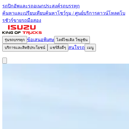
รถปิกอัพและรถอเนกประสงค์
รถบรรทุก
ค้นหาและเปรียบเทียบ
ค้นหาโชว์รูม / ศูนย์บริการ
ดาวน์โหลดโบ
รชัวร์
ขายรถมือสอง
ข้อเสนอพิเศษ
รุ่นรถบรรทุก
ไลฟ์ไซเคิล โซลูชัน
สนใจรถ
บริการและสิทธิประโยชน์
แชร์สิ่งดีๆ
เมนู