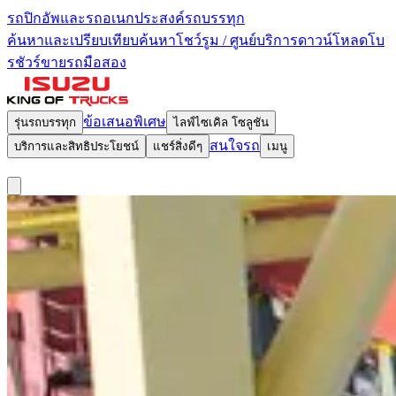
รถปิกอัพและรถอเนกประสงค์
รถบรรทุก
ค้นหาและเปรียบเทียบ
ค้นหาโชว์รูม / ศูนย์บริการ
ดาวน์โหลดโบ
รชัวร์
ขายรถมือสอง
ข้อเสนอพิเศษ
รุ่นรถบรรทุก
ไลฟ์ไซเคิล โซลูชัน
สนใจรถ
บริการและสิทธิประโยชน์
แชร์สิ่งดีๆ
เมนู