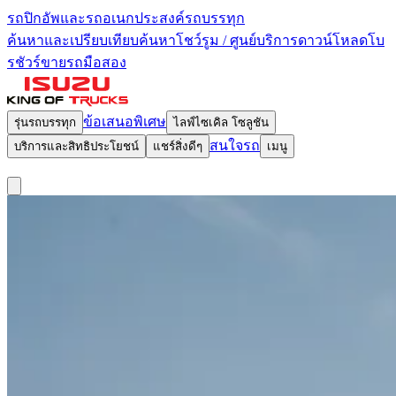
รถปิกอัพและรถอเนกประสงค์
รถบรรทุก
ค้นหาและเปรียบเทียบ
ค้นหาโชว์รูม / ศูนย์บริการ
ดาวน์โหลดโบ
รชัวร์
ขายรถมือสอง
ข้อเสนอพิเศษ
รุ่นรถบรรทุก
ไลฟ์ไซเคิล โซลูชัน
สนใจรถ
บริการและสิทธิประโยชน์
แชร์สิ่งดีๆ
เมนู